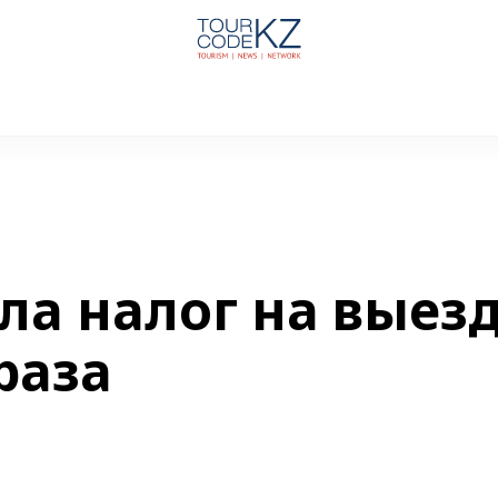
ла налог на выез
раза