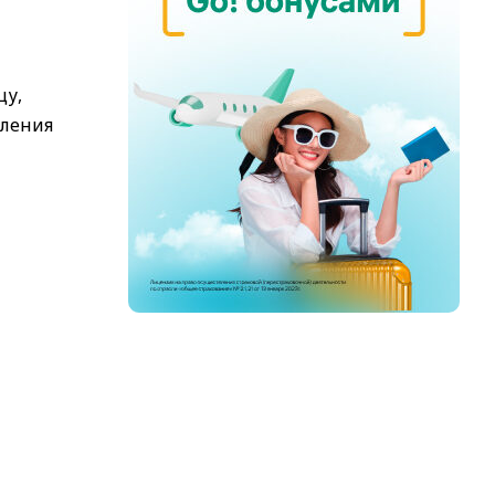
цу,
мления