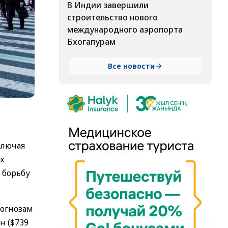
В Индии завершили
строительство нового
международного аэропорта
Бхогапурам
Все новости
ключая
их
 борьбу
рогнозам
н ($739