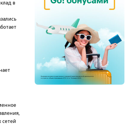
вклад в
азались
аботает
ачает
еменное
авления,
 сетей