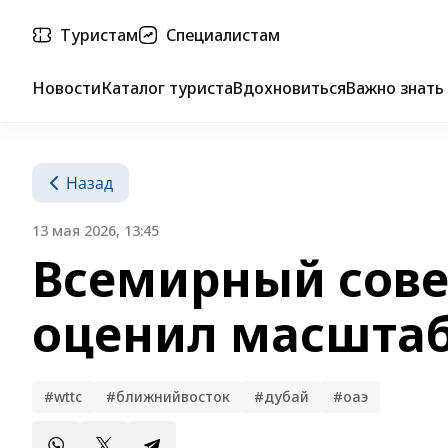
Туристам
Специалистам
Новости
Каталог туриста
Вдохновиться
Важно знать
Назад
13 мая 2026, 13:45
Всемирный сове
оценил масштаб
#wttc
#ближнийвосток
#дубай
#оаэ