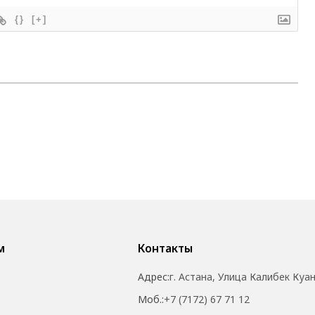
{}
[+]
м
Контакты
Адрес:
г. Астана, Улица Калибек Куа
Моб.:
+7 (7172) 67 71 12