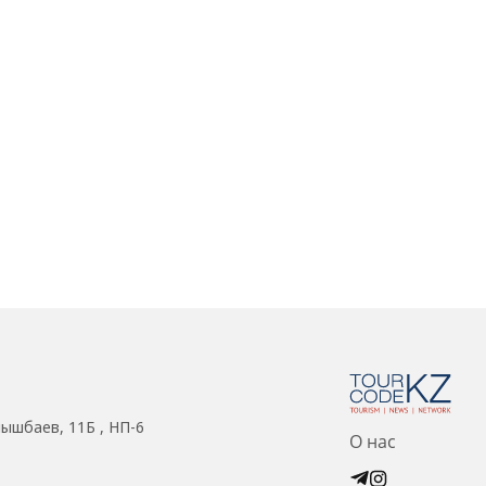
нышбаев, 11Б , НП-6
О нас