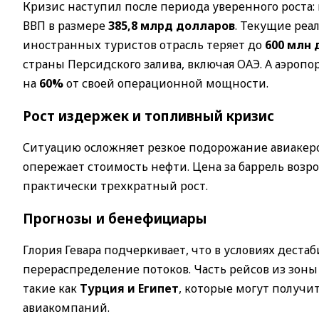
Кризис наступил после периода уверенного роста: в
ВВП в размере
385,8 млрд долларов
. Текущие реа
иностранных туристов отрасль теряет до
600 млн 
страны Персидского залива, включая ОАЭ. А аэропо
на
60%
от своей операционной мощности.
Рост издержек и топливный кризис
Ситуацию осложняет резкое подорожание авиакеро
опережает стоимость нефти. Цена за баррель возро
практически трехкратный рост.
Прогнозы и бенефициары
Глория Гевара подчеркивает, что в условиях дест
перераспределение потоков. Часть рейсов из зоны
такие как
Турция и Египет
, которые могут получ
авиакомпаний.