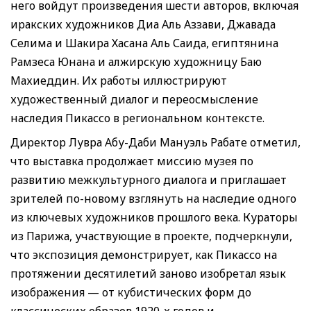
него войдут произведения шести авторов, включая
иракских художников Диа Аль Аззави, Джавада
Селима и Шакира Хасана Аль Саида, египтянина
Рамзеса Юнана и алжирскую художницу Баю
Махиеддин. Их работы иллюстрируют
художественный диалог и переосмысление
наследия Пикассо в региональном контексте.
Директор Лувра Абу-Даби Мануэль Рабате отметил,
что выставка продолжает миссию музея по
развитию межкультурного диалога и приглашает
зрителей по-новому взглянуть на наследие одного
из ключевых художников прошлого века. Кураторы
из Парижа, участвующие в проекте, подчеркнули,
что экспозиция демонстрирует, как Пикассо на
протяжении десятилетий заново изобретал язык
изображения — от кубистических форм до
классических образов 1920-х годов и