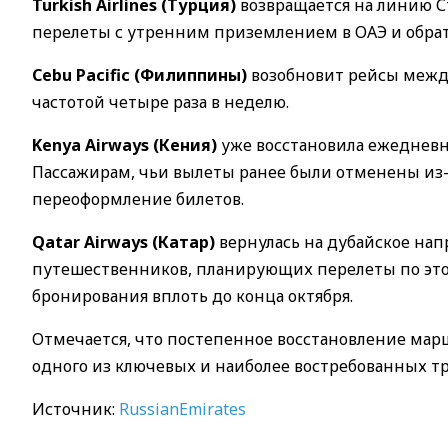
Turkish Airlines (Турция)
возвращается на линию С
перелеты с утренним приземлением в ОАЭ и обрат
Cebu Pacific (Филиппины)
возобновит рейсы между
частотой четыре раза в неделю.
Kenya Airways (Кения)
уже восстановила ежедневн
Пассажирам, чьи вылеты ранее были отменены из-
переоформление билетов.
Qatar Airways (Катар)
вернулась на дубайское нап
путешественников, планирующих перелеты по это
бронирования вплоть до конца октября.
Отмечается, что постепенное восстановление мар
одного из ключевых и наиболее востребованных т
Источник:
RussianEmirates