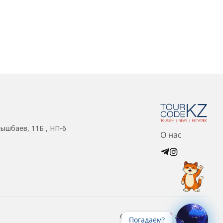
нышбаев, 11Б , НП-6
О нас
Created with
at ZIZ Inc.
Погадаем?