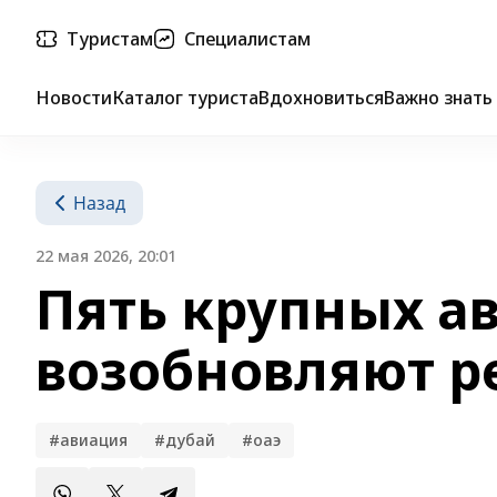
Туристам
Специалистам
Новости
Каталог туриста
Вдохновиться
Важно знать
Назад
22 мая 2026, 20:01
Пять крупных а
возобновляют р
#авиация
#дубай
#оаэ