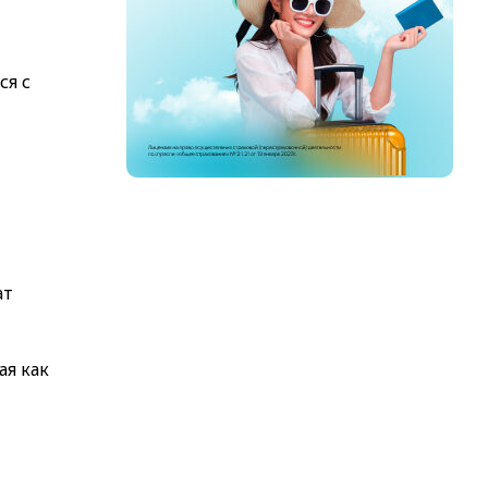
ся с
ат
ая как