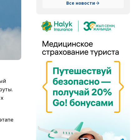
Все новости
ный
руты.
ых
этапе