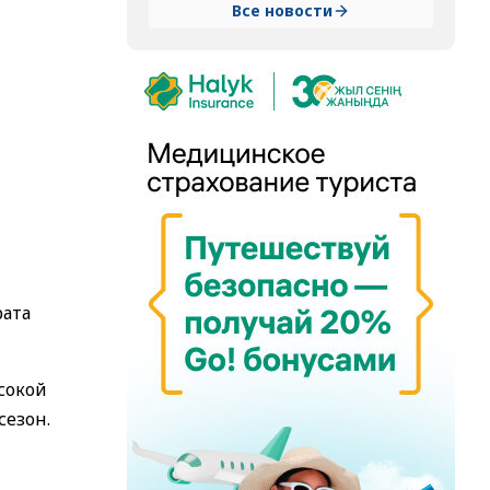
Все новости
рата
сокой
сезон.