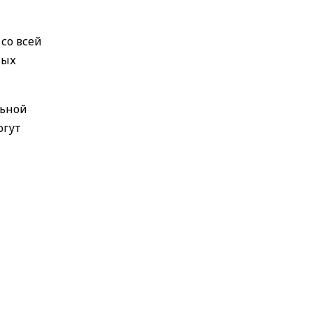
со всей
ных
льной
огут