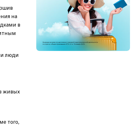
ершив
ния на
идками в
митным
 и люди
ов живых
ме того,