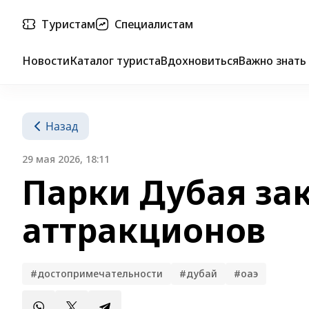
Туристам
Специалистам
Новости
Каталог туриста
Вдохновиться
Важно знать
Назад
29 мая 2026, 18:11
Парки Дубая за
аттракционов
#достопримечательности
#дубай
#оаэ