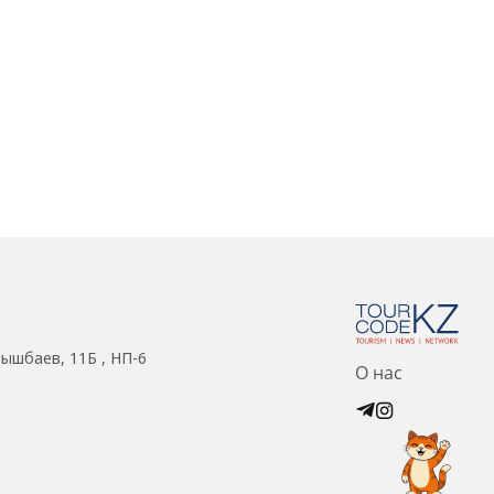
нышбаев, 11Б , НП-6
О нас