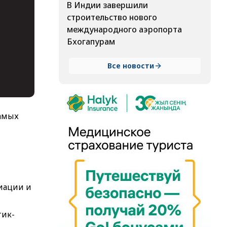
В Индии завершили
строительство нового
международного аэропорта
Бхогапурам
Все новости
самых
иации и
тик-