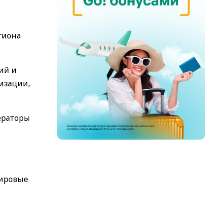
гиона
ий и
изации,
ераторы
мировые