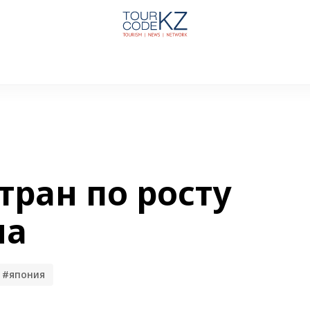
тран по росту
ма
#япония