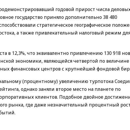
продемонстрировавший годовой прирост числа деловы
ровное государство приняло дополнительно 38 480
пособствовали стратегическое географическое полож
остока, а также привлекательный налоговый режим дл
ста в 12,3%, что эквивалентно привлечению 130 918 но
онской экономики, являющейся четвертой по величине
альных финансовых центров с крупнейшей фондовой бир
ональному (процентному) увеличению турпотока Соед
йтинга, однако заняли второе место на планете по
орпоративных клиентов. Подобное двойное достижен
ого рынка, где даже незначительный процентный рос
бытий.