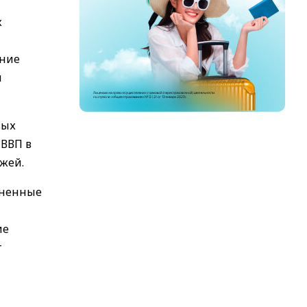
х
ение
я
вых
 ВВП в
жей.
иненные
ие
т