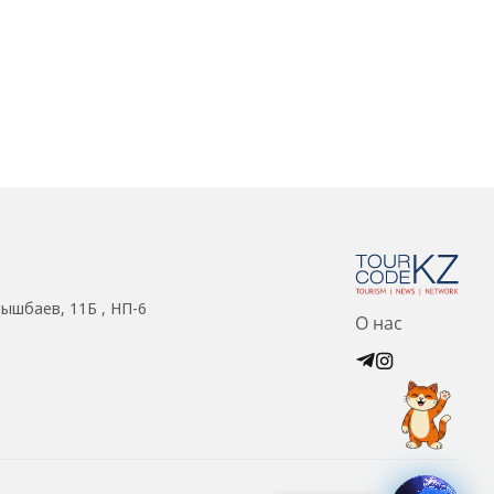
нышбаев, 11Б , НП-6
О нас