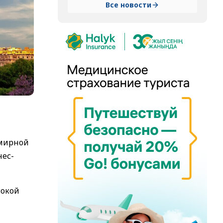
Все новости
емирной
нес-
сокой