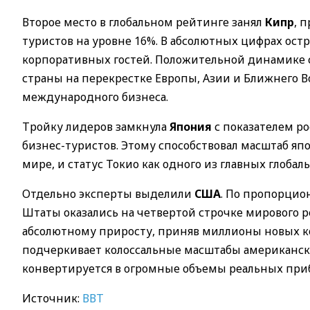
Второе место в глобальном рейтинге занял
Кипр
, 
туристов на уровне 16%. В абсолютных цифрах ост
корпоративных гостей. Положительной динамике с
страны на перекрестке Европы, Азии и Ближнего В
международного бизнеса.
Тройку лидеров замкнула
Япония
с показателем ро
бизнес-туристов. Этому способствовал масштаб яп
мире, и статус Токио как одного из главных глоб
Отдельно эксперты выделили
США
. По пропорци
Штаты оказались на четвертой строчке мирового ре
абсолютному приросту, приняв миллионы новых к
подчеркивает колоссальные масштабы американск
конвертируется в огромные объемы реальных при
Источник:
ВВТ