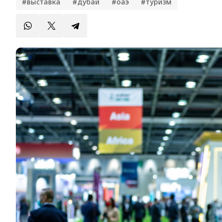
#выставка
#дубай
#оаэ
#туризм