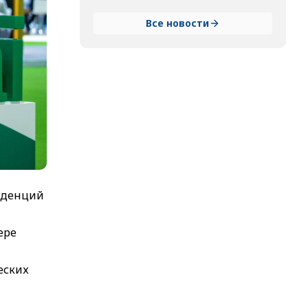
Все новости
енденций
ере
еских