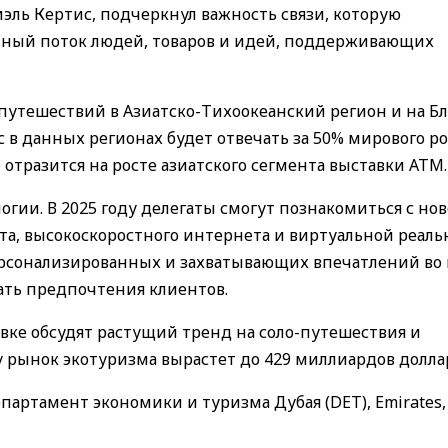
эль Кертис, подчеркнул важность связи, которую
нный поток людей, товаров и идей, поддерживающих
 путешествий в Азиатско-Тихоокеанский регион и на 
с в данных регионах будет отвечать за 50% мирового ро
 отразится на росте азиатского сегмента выставки ATM.
гии. В 2025 году делегаты смогут познакомиться с н
а, высокоскоростного интернета и виртуальной реаль
ерсонализированных и захватывающих впечатлений во
ть предпочтения клиентов.
вке обсудят растущий тренд на соло-путешествия и
ду рынок экотуризма вырастет до 429 миллиардов долла
партамент экономики и туризма Дубая (DET), Emirates,