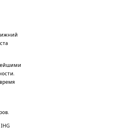
Ближний
ста
овейшими
ности.
 время
ров.
 IHG