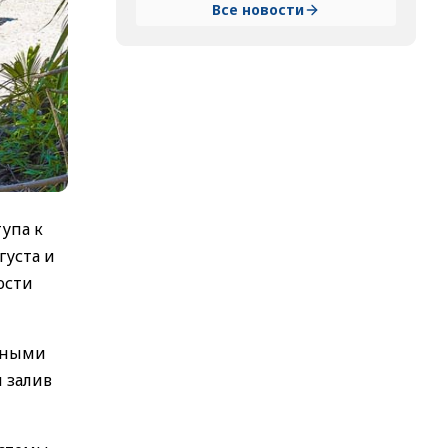
Все новости
упа к
густа и
ости
льными
 залив