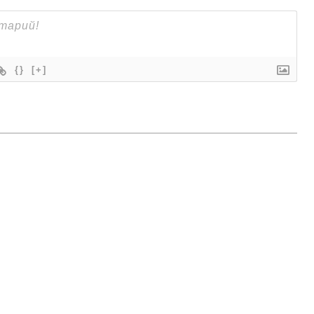
{}
[+]