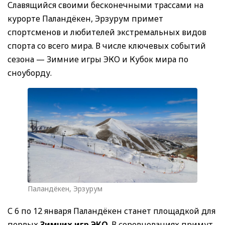
Славящийся своими бесконечными трассами на
курорте Паландёкен, Эрзурум примет
спортсменов и любителей экстремальных видов
спорта со всего мира. В числе ключевых событий
сезона — Зимние игры ЭКО и Кубок мира по
сноуборду.
Паландёкен, Эрзурум
С 6 по 12 января Паландёкен станет площадкой для
первых
Зимних игр ЭКО
. В соревнованиях примут