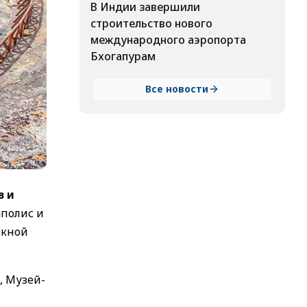
В Индии завершили
строительство нового
международного аэропорта
Бхогапурам
Все новости
в и
аполис и
скной
, Музей-