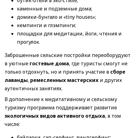
бутик-отели в эко-стиле;
каменные и подземные дома;
домики-бунгало и «tiny houses»;
кемпинги и глэмпинги;
площадки для медитации, йоги, чтения и
прогулок.
Заброшенные сельские постройки переоборудуют
в уютные
гостевые дома
, где туристы смогут не
только отдохнуть, но и принять участие в
сборе
лаванды
,
ремесленных мастерских
и других
аутентичных занятиях.
В дополнение к медитативному и сельскому
туризму программа поддерживает развитие
экологичных видов активного отдыха
, в том
числе:
байдарки, сап-серфинг, виндсерфинг;