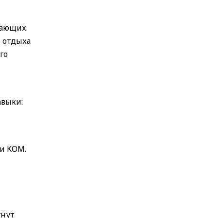
вающих
о отдыха
го
авыки:
ки KOM.
гнут