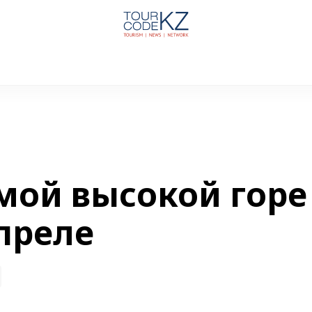
мой высокой горе
преле