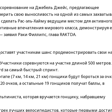
 соревнование на Джебель Джейс, предлагающее
ерить свою выносливость на одной из самых захваты
 сделать Рас-эль-Хайму ведущим местом для активног
ортивные впечатления мирового класса, демонстрируя е
 заявил Раки Филлипс, глава RAKTDA.
доставят участникам шанс продемонстрировать свои н
: Участники соревнуются на участке длиной 500 метров.
rd за самый быстрый спринт.
этапе (7 км, 14 км, 21 км) гонщики будут бороться за оч
0 очков, а остальные 19 гонщиков получат баллы, в
 альпиниста, которая вручается гонщику, набравшему
 трех лучших велосипедистов, которые первыми дости