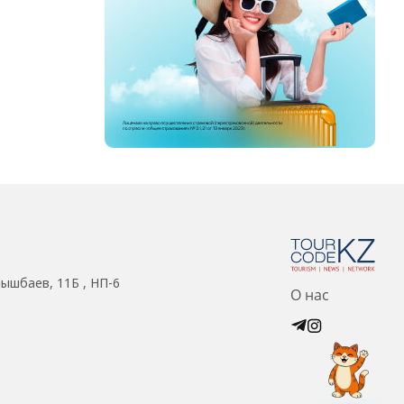
нышбаев, 11Б , НП-6
О нас