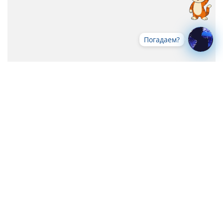
Погадаем?
Все новости
-->