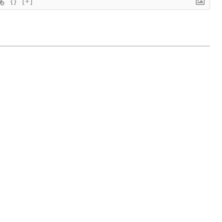
{}
[+]