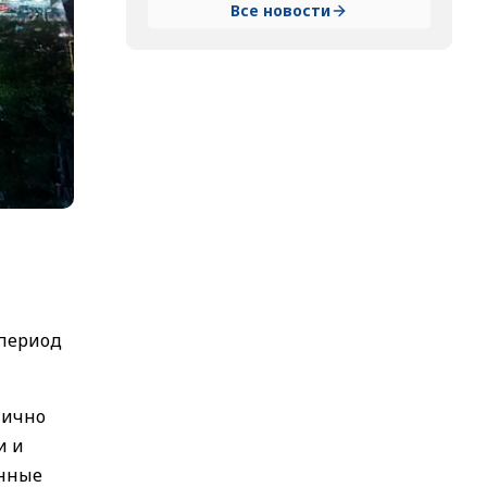
Все новости
 период
тично
и и
енные