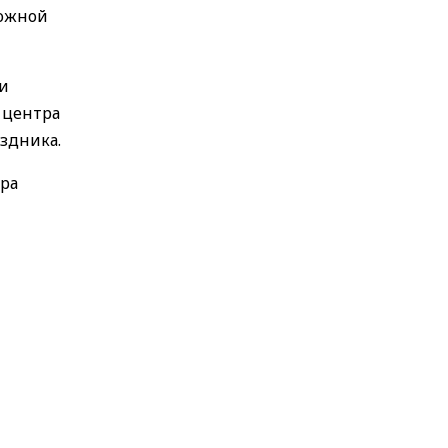
рожной
 и
 центра
здника.
тра