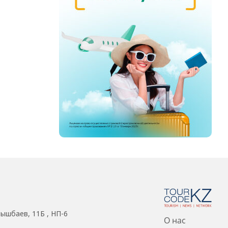
нышбаев, 11Б , НП-6
О нас