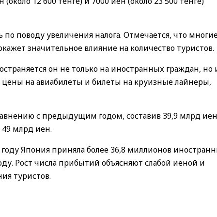
около 12 600 тенге) и 7000 иен (около 23 500 тенге)
 по поводу увеличения налога. Отмечается, что многи
окажет значительное влияние на количество туристов.
ространяется он не только на иностранных граждан, но 
в цены на авиабилеты и билеты на круизные лайнеры,
сравнению с предыдущим годом, составив 39,9 млрд иен
 49 млрд иен.
4 году Япония приняла более 36,8 миллионов иностран
году. Рост числа прибытий объясняют слабой иеной и
ия туристов.