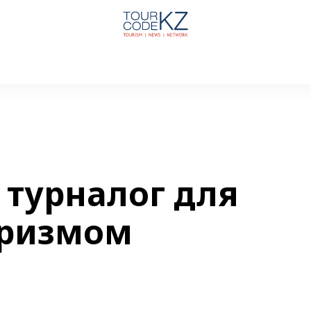
 турналог для
уризмом