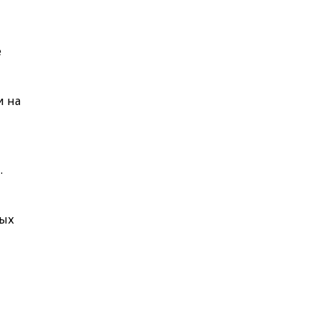
е
и на
.
ных