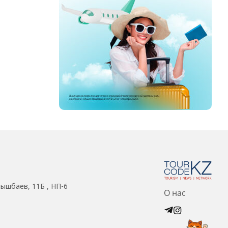
нышбаев, 11Б , НП-6
О нас