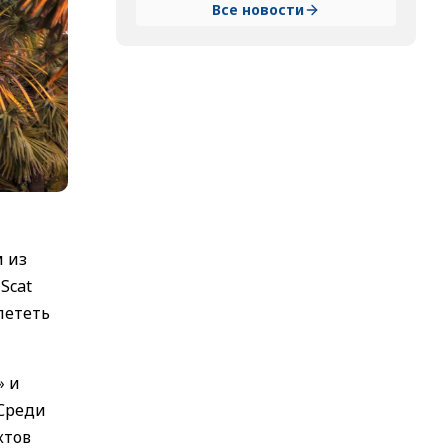
Все новости
м из
Scat
илететь
» и
 Среди
ктов