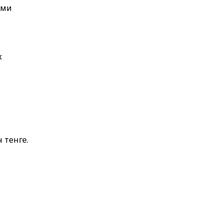
ыми
х
 тенге.