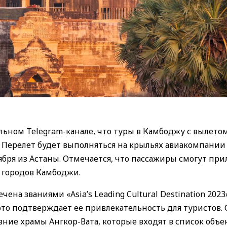
альном Telegram-канале, что туры в Камбоджу с вылето
 Перелет будет выполняться на крыльях авиакомпании 
ноября из Астаны. Отмечается, что пассажиры смогут пр
 городов Камбоджи.
чена званиями «Asia’s Leading Cultural Destination 2023
се это подтверждает ее привлекательность для туристов.
ие храмы Ангкор-Вата, которые входят в список объе