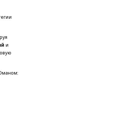
тегии
руя
ий
и
ровую
 Оманом: