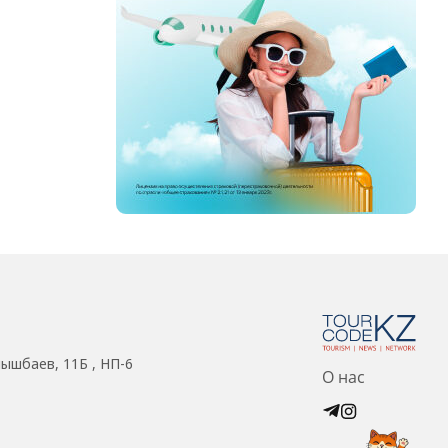
нышбаев, 11Б , НП-6
О нас