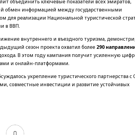
лит объединить ключевые показатели всех эмиратов,
ный обмен информацией между государственными
том для реализации Национальной туристической стра
и в ВВП.
жение внутреннего и въездного туризма, демонстри
едыдущий сезон проекта охватил более
290 направлен
дохода. В этом году кампания получит усиленную циф
рами и онлайн-платформами.
обсуждалось укрепление туристического партнерства с
ми, совместные инвестиции и развитие устойчивых
0