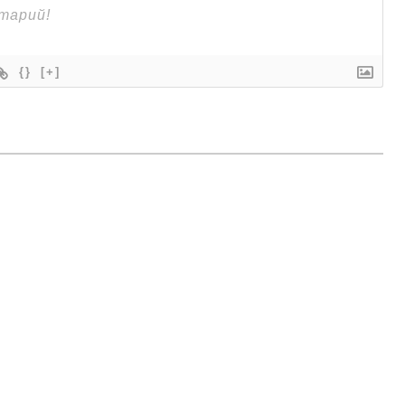
{}
[+]