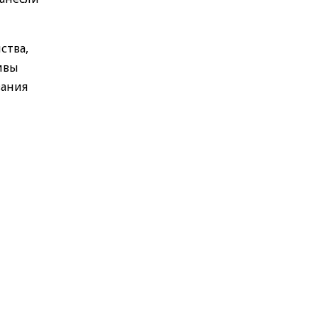
ства,
ивы
вания