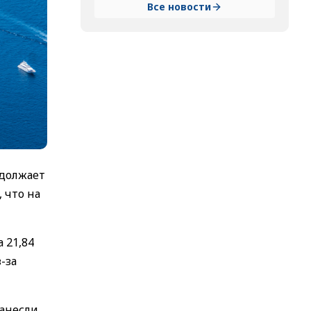
Все новости
одолжает
, что на
 21,84
-за
нанесли