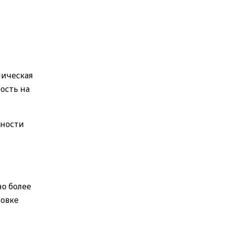
ническая
ость на
жности
но более
новке