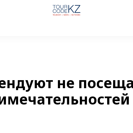
ендуют не посещ
римечательностей