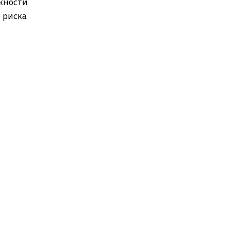
ожности
 риска.