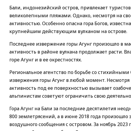
Бали, индонезийский остров, привлекает туристо
великолепными пляжами. Однако, несмотря на свою
активностью. Особенно опасна гора Богов, известна
крупнейшим действующим вулканом на острове.
Последнее извержение горы Агунг произошло в мае
активность в районе вулкана продолжает расти. В
горе Агунг и в ее окрестностях.
Региональное агентство по борьбе со стихийным
извержения горы Агунг в любой момент. Несмотря 
активность под ее поверхностью вызывает озабоч
альпинистам советуют ограничить свою деятельнос
Гора Агунг на Бали за последние десятилетия неод
800 землетрясений, а в июне 2018 года произошло
воздушного сообщения с островом. За ноябрь 2023