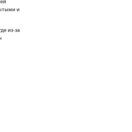
тей
рытыми и
де из-за
н