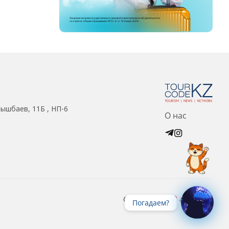
нышбаев, 11Б , НП-6
О нас
Created with
at ZIZ Inc.
Погадаем?