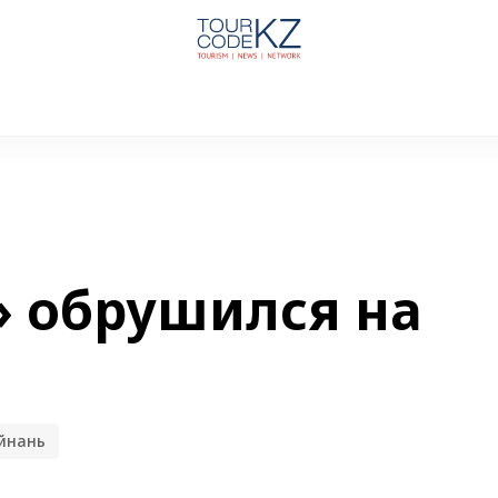
 обрушился на
йнань