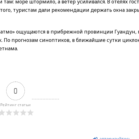
 там: море штормило, а ветер усиливался. В отелях гос
 того, туристам дали рекомендации держать окна зак
Матмо» ощущаются в прибрежной провинции Гуандун, г
к. По прогнозам синоптиков, в ближайшие сутки цикло
етнама.
0
Рейтинг статьи
авторизуйтесь