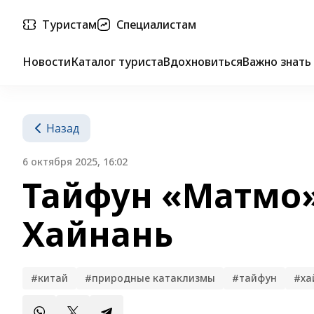
Туристам
Специалистам
Новости
Каталог туриста
Вдохновиться
Важно знать
Назад
6 октября 2025, 16:02
Тайфун «Матмо»
Хайнань
#китай
#природные катаклизмы
#тайфун
#ха