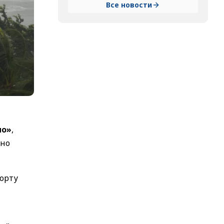
Все новости
мо»
,
нно
порту