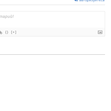
{}
[+]