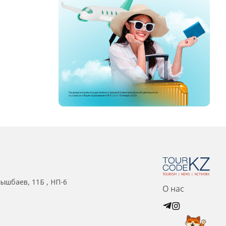
нышбаев, 11Б , НП-6
О нас