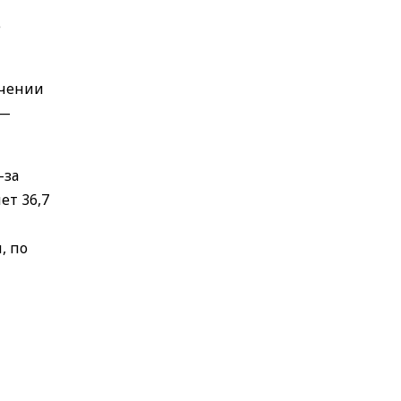
е
ечении
 —
-за
ет 36,7
, по