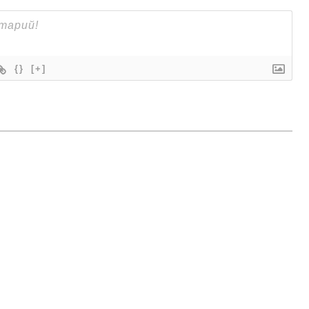
{}
[+]