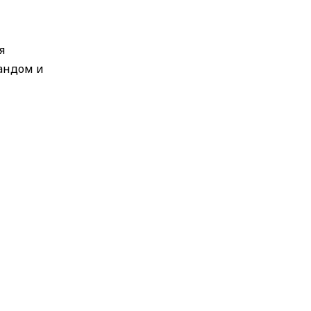
я
андом и