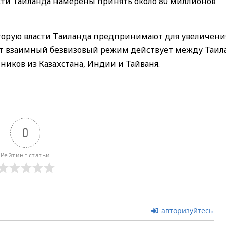
асти Таиланда намерены принять около 80 миллионов
оторую власти Таиланда предпринимают для увеличени
ент взаимный безвизовый режим действует между Таил
ников из Казахстана, Индии и Тайваня.
0
Рейтинг статьи
авторизуйтесь