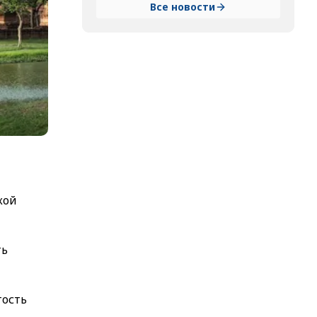
Все новости
кой
ть
тость