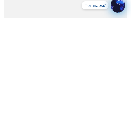
Погадаем?
Все новости
-->