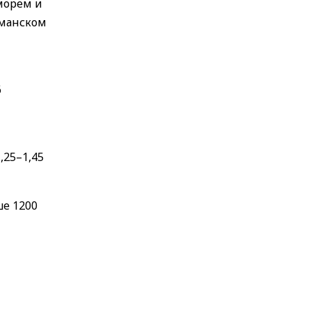
морем и
аманском
6
,25–1,45
ше 1200