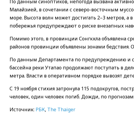
По данным синоптиков, непогода вызвана активн
Малайзией, в сочетании с северо-восточным мус
море. Высота волн может достигать 2–3 метров, а
побережья предупреждают о риске внезапных на
Помимо этого, в провинции Сонгкхла объявлена сро
районов провинции объявлены зонами бедствия. Об
По данным Департамента по предупреждению и с
бассейна реки Утапао продолжают поступать в дело
метра. Власти в оперативном порядке вывозят де
С 19 ноября стихия затронула 115 подокругов, пос
человек, один человек погиб. Дожди, по прогнозам
Источник:
РБК
,
The
Thaiger