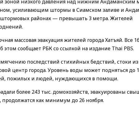
ой зоной низкого давления над нижним Андаманским 
соном, усиливающим штормы в Сиамском заливе и Анд
 в штормовых районах — превышать 3 метра. Жителей
воднений.
чная массовая эвакуация жителей города Хатъяй. Все 1
 этом сообщает РБК со ссылкой на издание Thai PBS.
мягчению последствий стихийных бедствий, стоки из
вой центр города. Уровень воды может подняться до 1
тей, пожилых и людей, нуждающихся в помощи.
традали более 243 тыс. домохозяйств, эвакуированы свы
, продолжатся как минимум до 26 ноября.