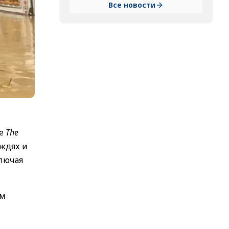
Все новости
ие
The
ждях и
ключая
ом