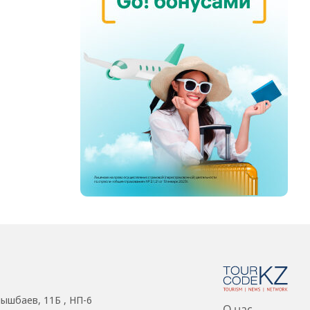
нышбаев, 11Б , НП-6
О нас