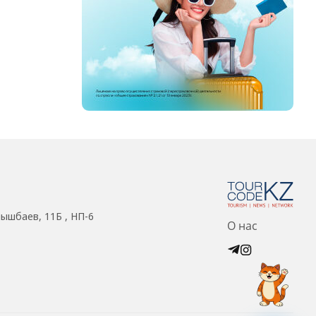
нышбаев, 11Б , НП-6
О нас