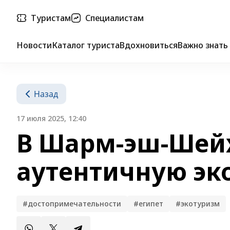
Туристам
Специалистам
Новости
Каталог туриста
Вдохновиться
Важно знать
Назад
17 июля 2025, 12:40
В Шарм-эш-Шей
аутентичную эк
#достопримечательности
#египет
#экотуризм