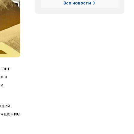
Все новости
м-эш-
я в
 и
ющей
лучшение