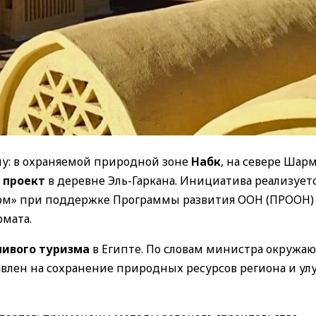
му: в охраняемой природной зоне
Набк
, на севере Шар
 проект
в деревне Эль-Гаркана. Инициатива реализуетс
рм» при поддержке Программы развития ООН (ПРООН)
рмата.
чивого туризма
в Египте. По словам министра окружа
влен на сохранение природных ресурсов региона и у