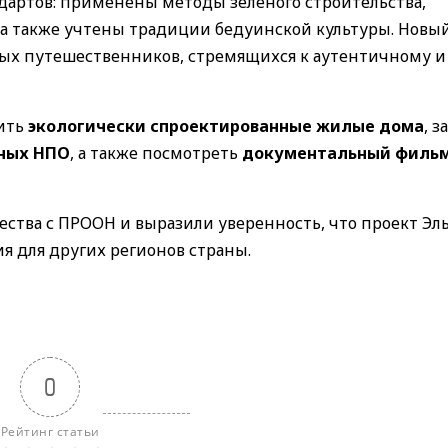
ндартов: применены методы зеленого строительства,
, а также учтены традиции бедуинской культуры. Новы
ных путешественников, стремящихся к аутентичному и
тить
экологически спроектированные жилые дома
, з
ных НПО
, а также посмотреть
документальный филь
ства с ПРООН и выразили уверенность, что проект Эль
я для других регионов страны.
0
Рейтинг статьи