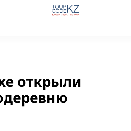
хе открыли
одеревню