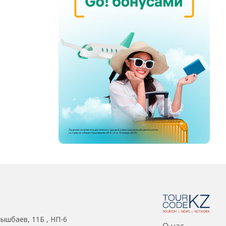
нышбаев, 11Б , НП-6
О нас