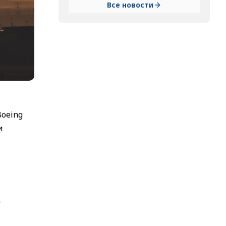
Все новости
Boeing
и
д