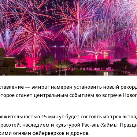
дставление — эмират намерен установить новый рекор
оторое станет центральным событием во встрече Новог
лжительностью 15 минут будет состоять из трех актов
красотой, наследием и культурой Рас-эль-Хаймы. Празд
ркими огнями фейерверков и дронов.