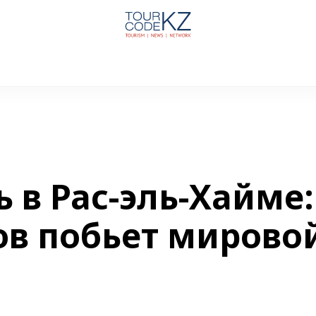
 в Рас-эль-Хайме:
ов побьет мирово