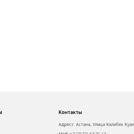
м
Контакты
Адрес:
г. Астана, Улица Калибек Куа
Моб.:
+7 (7172) 67 71 12