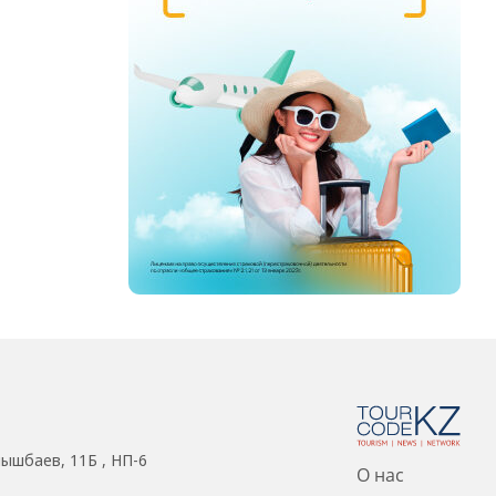
нышбаев, 11Б , НП-6
О нас