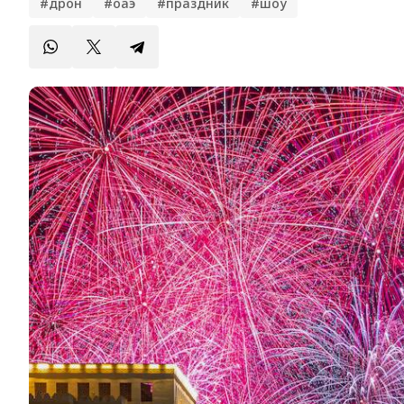
#дрон
#оаэ
#праздник
#шоу