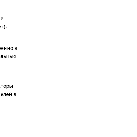
ие
т) с
бенно в
тельные
кторы
елей в