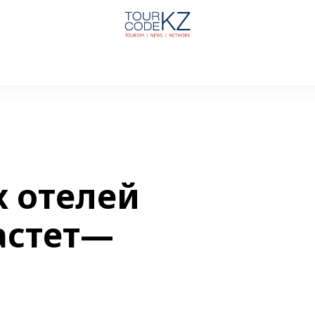
 отелей
астет—