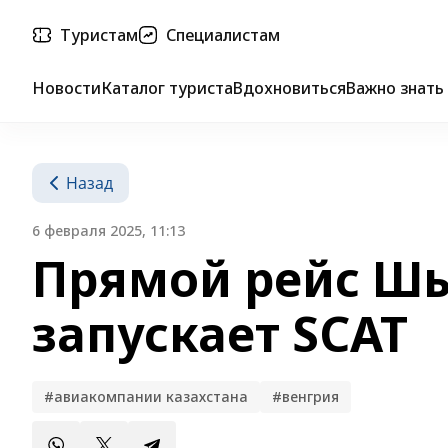
Туристам
Специалистам
Новости
Каталог туриста
Вдохновиться
Важно знать
Назад
6 февраля 2025, 11:13
Прямой рейс Ш
запускает SCAT
#авиакомпании казахстана
#венгрия