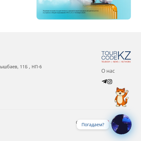
нышбаев, 11Б , НП-6
О нас
Created with
at ZIZ Inc.
Погадаем?