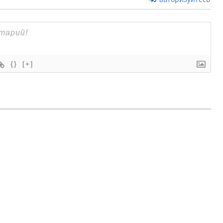
{}
[+]