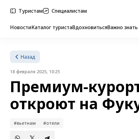
Туристам
Специалистам
Новости
Каталог туриста
Вдохновиться
Важно знать
Назад
18 февраля 2025, 10:25
Премиум-курорт
откроют на Фук
#вьетнам
#отели