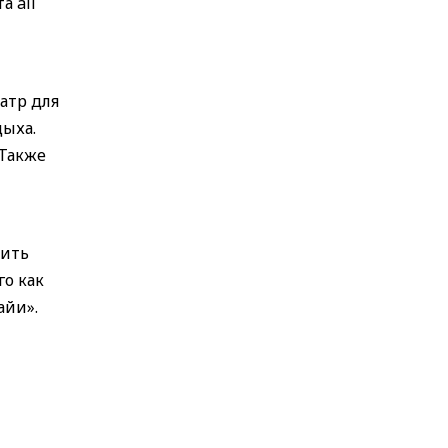
а all
атр для
дыха.
 Также
шить
о как
айи».