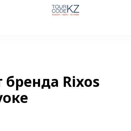
 бренда Rixos
уоке