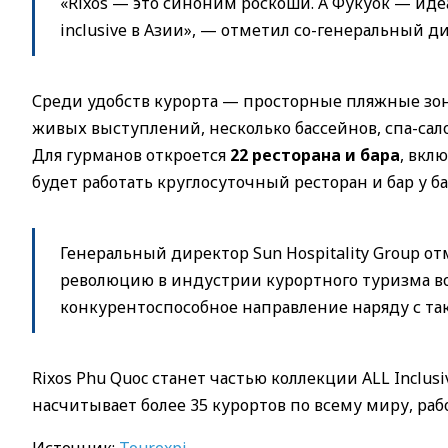
«Rixos — это синоним роскоши. А Фукуок — иде
inclusive в Азии», — отметил со-генеральный д
Среди удобств курорта — просторные пляжные зон
живых выступлений, несколько бассейнов, спа-сал
Для гурманов откроется
22 ресторана и бара
, вкл
будет работать круглосуточный ресторан и бар у ба
Генеральный директор Sun Hospitality Group от
революцию в индустрии курортного туризма во
конкурентоспособное направление наряду с та
Rixos Phu Quoc станет частью коллекции ALL Inclus
насчитывает более 35 курортов по всему миру, ра
Источник:
Tourexpi