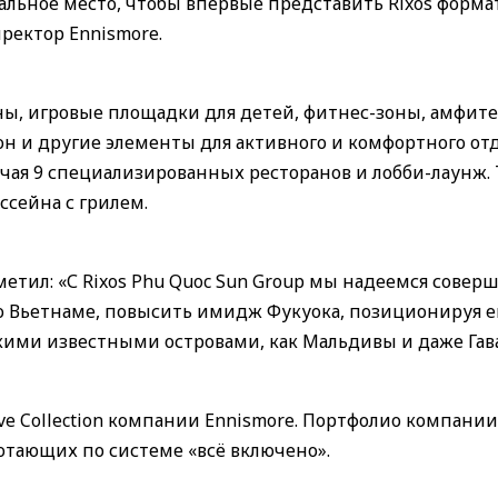
альное место, чтобы впервые представить Rixos формат
иректор Ennismore.
ы, игровые площадки для детей, фитнес-зоны, амфите
он и другие элементы для активного и комфортного от
ючая 9 специализированных ресторанов и лобби-лаунж.
ссейна с грилем.
метил: «С Rixos Phu Quoc Sun Group мы надеемся совер
 Вьетнаме, повысить имидж Фукуока, позиционируя ег
кими известными островами, как Мальдивы и даже Гав
ive Collection компании Ennismore. Портфолио компании
ботающих по системе «всё включено».