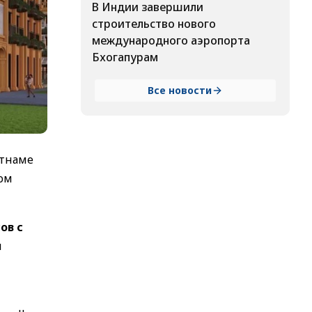
В Индии завершили
строительство нового
международного аэропорта
Бхогапурам
Все новости
етнаме
Том
ов с
я