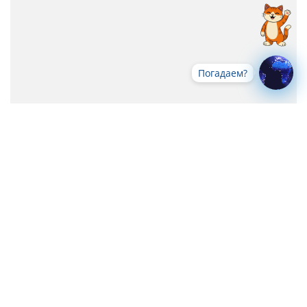
Погадаем?
Все новости
-->