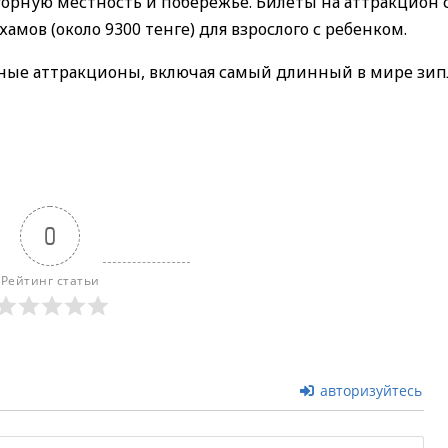
орную местность и побережье. Билеты на аттракцион с
хамов (около 9300 тенге) для взрослого с ребенком.
рные аттракционы, включая самый длинный в мире зип
0
Рейтинг статьи
авторизуйтесь