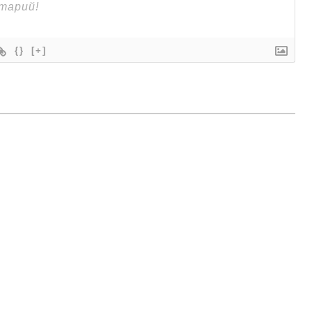
{}
[+]