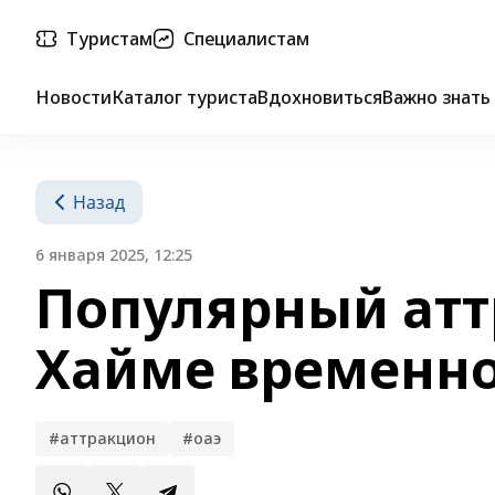
Туристам
Специалистам
Новости
Каталог туриста
Вдохновиться
Важно знать
Назад
6 января 2025, 12:25
Популярный аттр
Хайме временн
#аттракцион
#оаэ