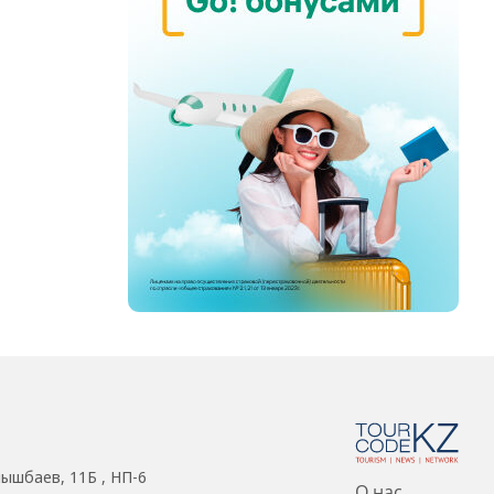
нышбаев, 11Б , НП-6
О нас