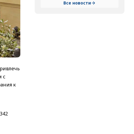
Все новости
привлечь
м с
вания к
 342