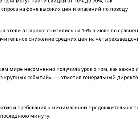
ители могут найти скидки от 10% до 70%, так
спроса на фоне высоких цен и опасений по поводу
на отели в Париже снизились на 16% в июле по сравне
начительное снижение средних цен на четырехзвездо
ем мире несомненно получила урок о том, как важно 
з крупных событий», — отметил генеральный директо
бытия и требования к минимальной продолжительност
 последнюю минуту.