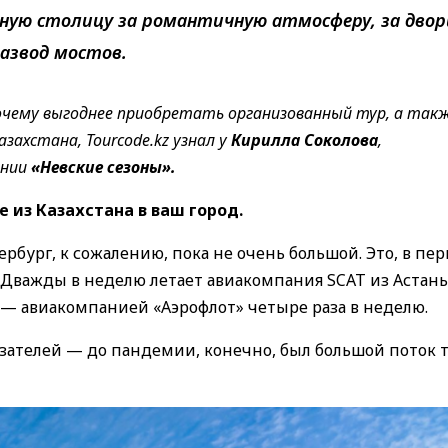
рную столицу за романтичную атмосферу, за двор
развод мостов.
очему выгоднее приобретать организованный тур, а такж
захстана, Tourcode.kz узнал у
Кирилла Соколова
,
ании
«Невские сезоны».
 из Казахстана в ваш город.
рбург, к сожалению, пока не очень большой. Это, в пе
 Дважды в неделю летает авиакомпания SCAT из Астаны
— авиакомпанией «Аэрофлот» четыре раза в неделю.
зателей — до пандемии, конечно, был большой поток 