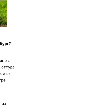
бург?
ано с
и оттуда
, и вы
тре
 из