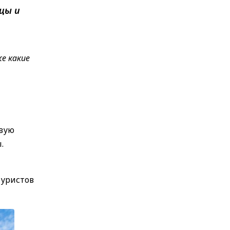
цы и
е какие
рвую
.
туристов