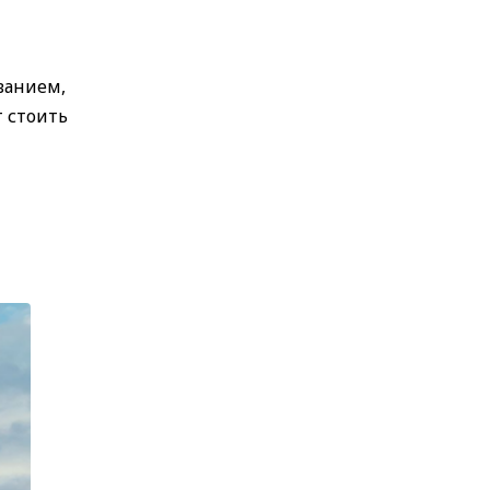
ванием,
 стоить