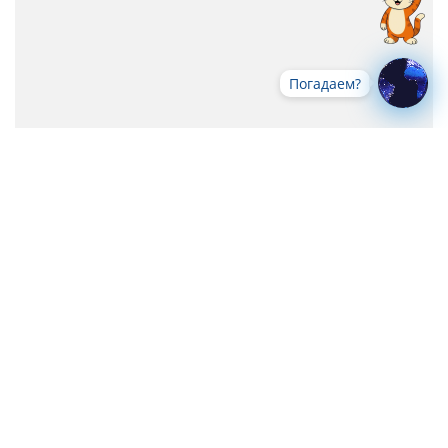
Погадаем?
Все новости
-->