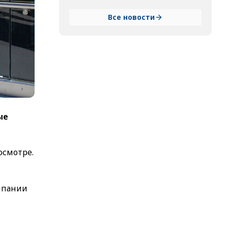
Все новости
ые
осмотре.
омпании