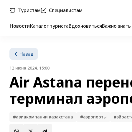
Туристам
Специалистам
Новости
Каталог туриста
Вдохновиться
Важно знать
Назад
12 июня 2024, 15:00
Air Astana пере
терминал аэроп
#авиакомпании казахстана
#аэропорты
#эйраст