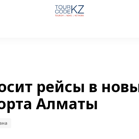
носит рейсы в нов
орта Алматы
ана