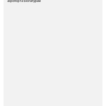
аэропорта Бхогапурам