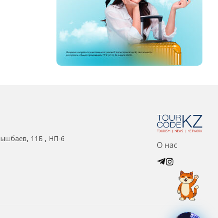
нышбаев, 11Б , НП-6
О нас