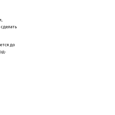
и,
 сделать
ется до
рд-