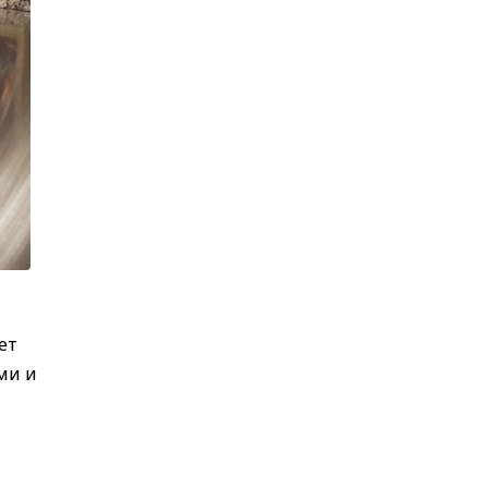
ет
ми и