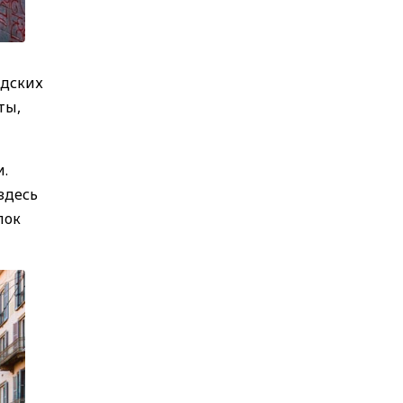
одских
ты,
и.
здесь
лок