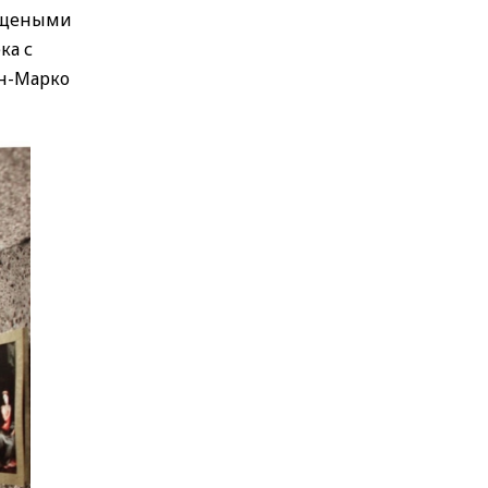
мощеными
ка с
ан-Марко