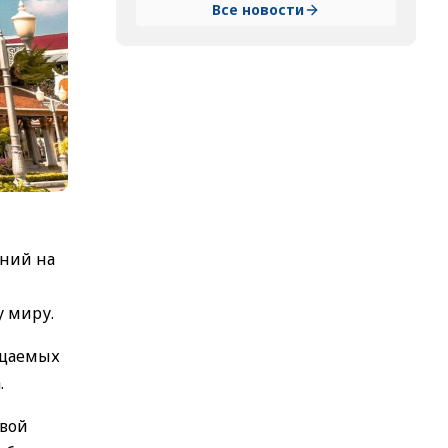
Все новости
ений на
у миру.
ещаемых
.
овой