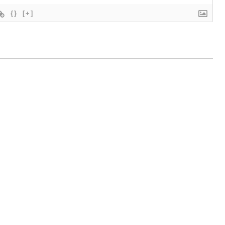
{}
[+]