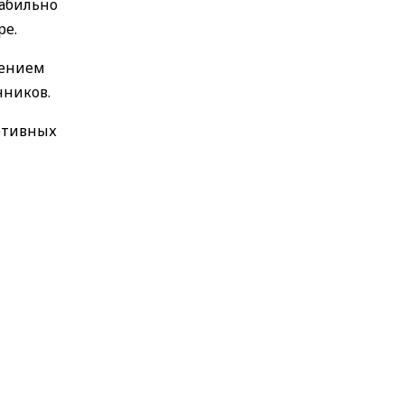
табильно
ре.
чением
нников.
ортивных