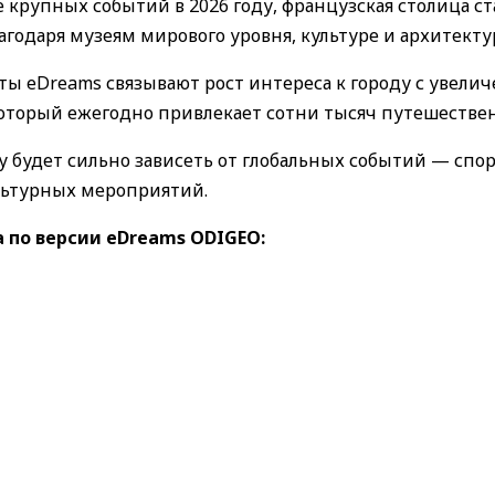
 крупных событий в 2026 году, французская столица с
годаря музеям мирового уровня, культуре и архитекту
рты eDreams связывают рост интереса к городу с увели
который ежегодно привлекает сотни тысяч путешестве
ду будет сильно зависеть от глобальных событий — сп
льтурных мероприятий.
 по версии eDreams ODIGEO: