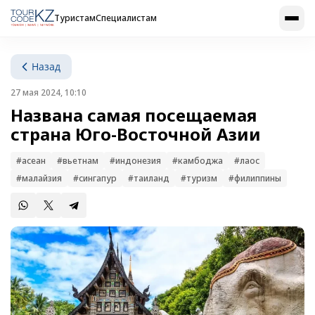
Туристам
Специалистам
Назад
27 мая 2024, 10:10
Названа самая посещаемая
страна Юго-Восточной Азии
#асеан
#вьетнам
#индонезия
#камбоджа
#лаос
#малайзия
#сингапур
#таиланд
#туризм
#филиппины