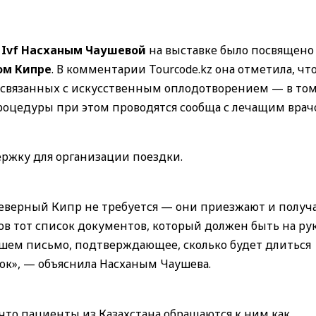
i Ivf Насханым Чаушевой
на выставке было посвящено
ом Кипре
. В комментарии Tourcode.kz она отметила, чт
 связанных с искусственным оплодотворением — в том
оцедуры при этом проводятся сообща с лечащим вра
ржку для организации поездки.
 Северный Кипр не требуется — они приезжают и получ
ов тот список документов, который должен быть на рук
ишем письмо, подтверждающее, сколько будет длиться
ок», — объяснила Насханым Чаушева.
, что пациенты из Казахстана обращаются к ним как