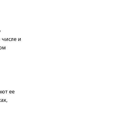
о
 числе и
чом
ают ее
ах,