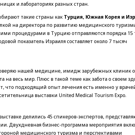
ницах и лабораториях разных стран.
ыбирают такие страны как
Турция, Южная Корея и Из
ылкой на директора по развитию медицинского туризм
кими процедурами в Турцию отправляются порядка 15 
одовой показатель Израиля составляет около 7 тысяч
я доверяю нашей медицине, имидж зарубежных клиник 
на весь мир. Плюс в такой теме как забота о своем зд
ает, что подходящий опыт лечения есть именно у враче
сетительница выставки United Medical Tourism Expo.
выставке делились 45 спикеров-экспертов, представл
ации. Двухдневная бизнес-программа мероприятия вклю
стороной медицинского туризма и перспективами