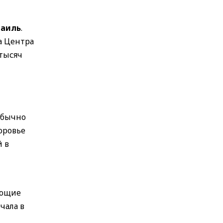
раиль
.
а Центра
тысяч
обычно
оровье
й в
яющие
чала в