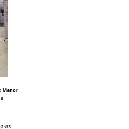
р
Manor
 в
р его