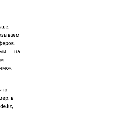
ьше.
казываем
феров.
ами — на
ем
имо».
что
мер, в
e.kz,