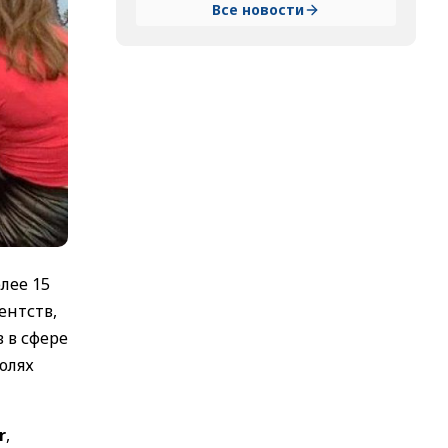
Все новости
лее 15
ентств,
 в сфере
олях
r
,