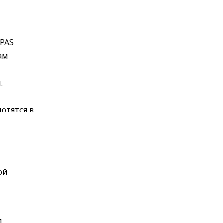
MPAS
ам
.
отятся в
ой
и