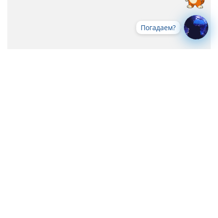
Погадаем?
Все новости
-->