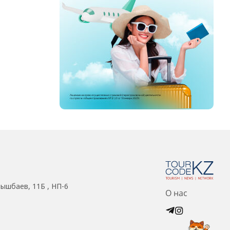
нышбаев, 11Б , НП-6
О нас