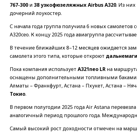
767-300
и
38 узкофюзеляжных Airbus A320
. Из них
дочерний лоукостер.
С начала года группа получила 6 новых самолетов 
A320ceo. К концу 2025 года авиагруппа рассчитыва
В течение ближайших 8–12 месяцев ожидается замен
самолета этого типа, которые откроют
дальнемаги
Пока компания использует
A321neo LR
на маршрута
оснащены дополнительными топливными баками. 
Алматы – Франкфурт, Астана – Пхукет, Астана – Няч
Токио
.
В первом полугодии 2025 года Air Astana перевезл
аналогичный период прошлого года. Международ
Самый высокий рост доходности отмечен на марш