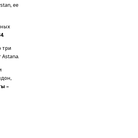
stan, ее
нных
84
.
о три
 Astana.
и
ндон,
ы –