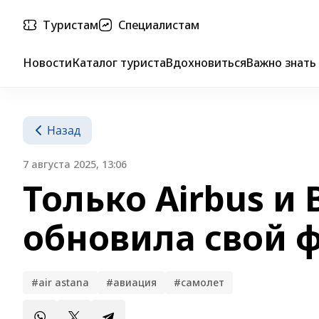
Туристам
Специалистам
Новости
Каталог туриста
Вдохновиться
Важно знать
Назад
7 августа 2025, 13:06
Только Airbus и 
обновила свой 
#air astana
#авиация
#самолет