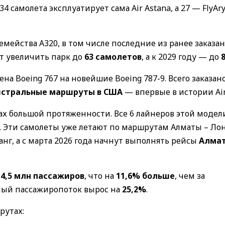
 34 самолета эксплуатирует сама Air Astana, а 27 — FlyAry
семейства A320, в том числе последние из ранее заказа
ет увеличить парк до
63 самолетов
, а к 2029 году — до
а Boeing 767 на новейшие Boeing 787-9. Всего заказан
стральные маршруты в США
— впервые в истории Air
х большой протяженности. Все 6 лайнеров этой модел
Эти самолеты уже летают по маршрутам Алматы – Ло
анг, а с марта 2026 года начнут выполнять рейсы
Алмат
а
4,5 млн пассажиров
, что на
11,6% больше
, чем за
ный пассажиропоток вырос на
25,2%
.
рутах: