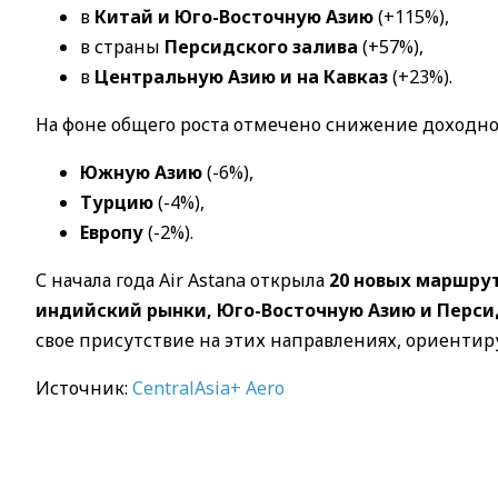
в
Китай и Юго-Восточную Азию
(+115%),
в страны
Персидского залива
(+57%),
в
Центральную Азию и на Кавказ
(+23%).
На фоне общего роста отмечено снижение доходно
Южную Азию
(-6%),
Турцию
(-4%),
Европу
(-2%).
С начала года Air Astana открыла
20 новых маршру
индийский рынки, Юго-Восточную Азию и Перси
свое присутствие на этих направлениях, ориентир
Источник:
CentralAsia+ Aero