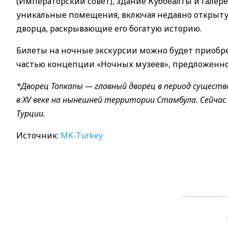
(Императорский совет), здание Куббеалты и Галере
уникальные помещения, включая недавно открытую
дворца, раскрывающие его богатую историю.
Билеты на ночные экскурсии можно будет приобрес
частью концепции «Ночных музеев», предложенно
*
Дворец Топкапы — главный дворец в период существо
в XV веке
на нынешней территории Стамбула. Сейчас 
Турции.
Источник:
MK-Turkey