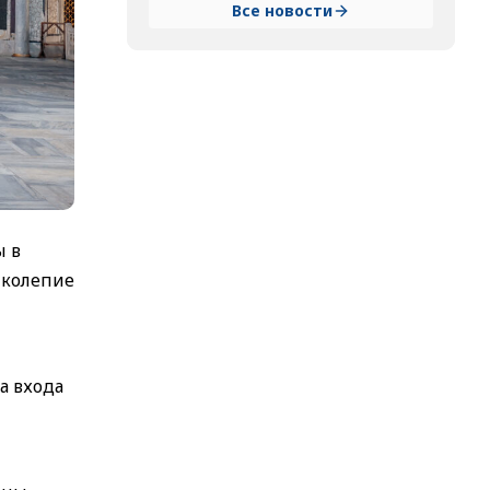
Все новости
ы в
иколепие
а входа