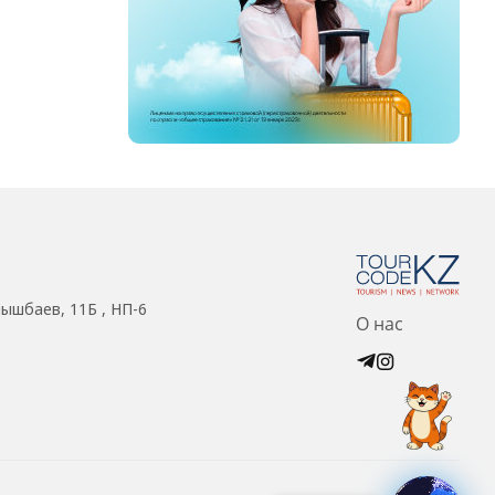
нышбаев, 11Б , НП-6
О нас