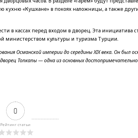
я дворцовых часов. В разделе «Гарем» будут представл
 кухню «Кушхане» в покоях наложницы, а также други
ти в кассах перед входом в дворец. Эта инициатива с
й министерством культуры и туризма Турции.
вания Османской империи до середины XIX века. Он был ос
дворец Топкапы — одна из основных достопримечательн
0
Рейтинг статьи