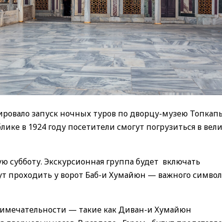
ровало запуск ночных туров по дворцу-музею Топкап
лике в 1924 году посетители смогут погрузиться в вел
дую субботу. Экскурсионная группа будет включать
дут проходить у ворот Баб-и Хумайюн — важного символ
римечательности — такие как Диван-и Хумайюн