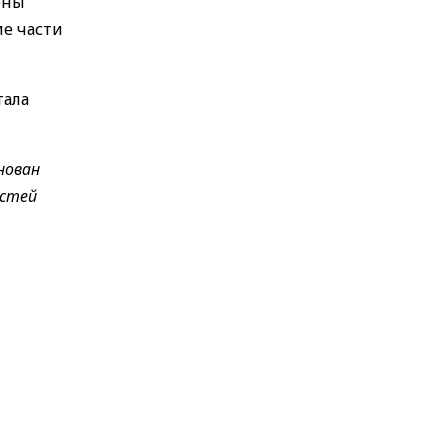
ены
е части
тала
нован
остей