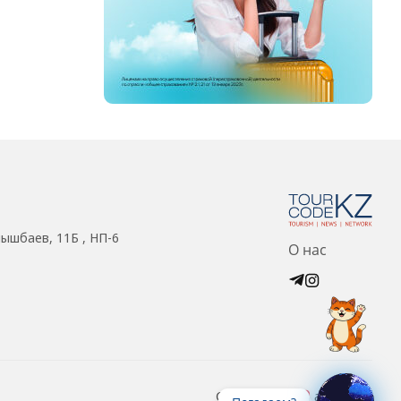
нышбаев, 11Б , НП-6
О нас
Created with
at ZIZ Inc.