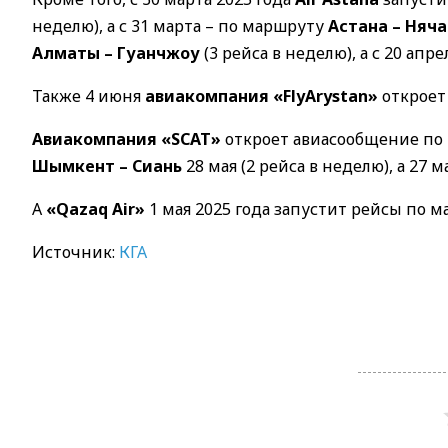
неделю), а с 31 марта – по маршруту
Астана – Няча
Алматы – Гуанчжоу
(3 рейса в неделю), а с 20 ап
Также 4 июня
авиакомпания «FlyArystan»
откроет
Авиакомпания «SCAT»
откроет авиасообщение по
Шымкент – Сиань
28 мая (2 рейса в неделю), а 27 
А
«Qazaq Air»
1 мая 2025 года запустит рейсы по 
Источник:
КГА