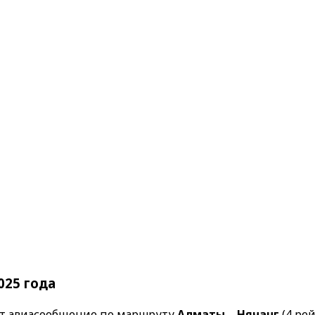
025 года
т авиасообщение по маршруту
Алматы – Нячанг
(4 рей