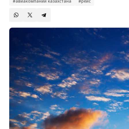
#авиакомпании казахстана
#рейс